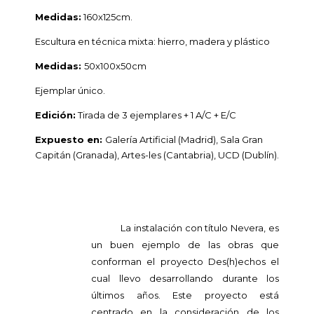
Medidas:
160x125cm.
Escultura en técnica mixta: hierro, madera y plástico
Medidas:
50x100x50cm
Ejemplar único.
Edición:
Tirada de 3 ejemplares + 1 A/C + E/C
Expuesto en:
Galería Artificial (Madrid), Sala Gran
Capitán (Granada), Artes-les (Cantabria), UCD (Dublín).
La instalación con título Nevera, es
un buen ejemplo de las obras que
conforman el proyecto Des(h)echos el
cual llevo desarrollando durante los
últimos años. Este proyecto está
centrado en la consideración de los